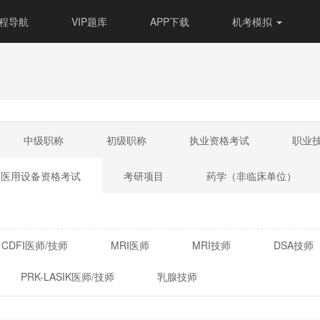
程导航
VIP题库
APP下载
机考模拟
中级职称
初级职称
执业资格考试
职业
国医用设备资格考试
考研项目
药学（非临床单位）
CDFI医师/技师
MRI医师
MRI技师
DSA技师
PRK-LASIK医师/技师
乳腺技师