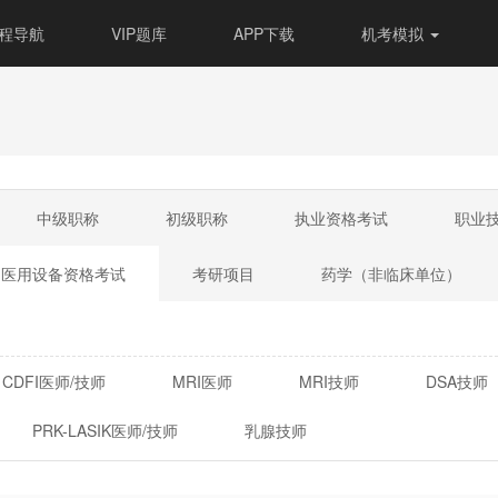
程导航
VIP题库
APP下载
机考模拟
中级职称
初级职称
执业资格考试
职业
国医用设备资格考试
考研项目
药学（非临床单位）
CDFI医师/技师
MRI医师
MRI技师
DSA技师
PRK-LASIK医师/技师
乳腺技师